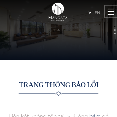
VI
EN
TRANG THÔNG BÁO LỖI
Liên kết không tồn tại, vui lòng
bấm
để