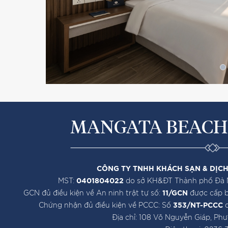
MANGATA BEACH
CÔNG TY TNHH KHÁCH SẠN & DỊCH
MST:
0401804022
do sở KH&ĐT Thành phố Đà N
GCN đủ điều kiện về An ninh trật tự số:
11/GCN
được cấp 
Chứng nhận đủ điều kiện về PCCC: Số
353/NT-PCCC
d
Địa chỉ: 108 Võ Nguyễn Giáp, Ph