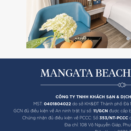
MANGATA BEACH
CÔNG TY TNHH KHÁCH SẠN & DỊCH
MST:
0401804022
do sở KH&ĐT Thành phố Đà N
GCN đủ điều kiện về An ninh trật tự số:
11/GCN
được cấp 
Chứng nhận đủ điều kiện về PCCC: Số
353/NT-PCCC
d
Địa chỉ: 108 Võ Nguyễn Giáp, Ph