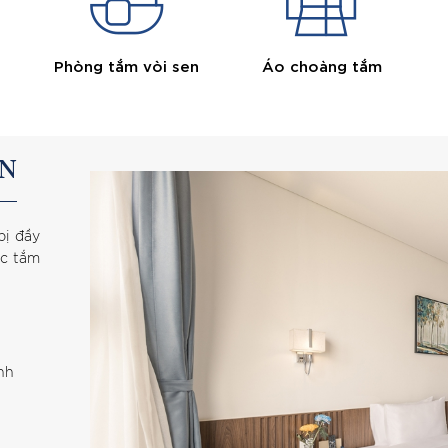
Phòng tắm vòi sen
Áo choàng tắm
IN
bị đầy
ực tắm
nh
n