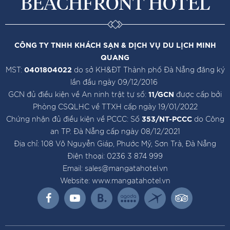
BEACHFRONT HOTEL
CÔNG TY TNHH KHÁCH SẠN & DỊCH VỤ DU LỊCH MINH
QUANG
MST:
0401804022
do sở KH&ĐT Thành phố Đà Nẵng đăng ký
lần đầu ngày 09/12/2016
GCN đủ điều kiện về An ninh trật tự số:
11/GCN
được cấp bởi
Phòng CSQLHC về TTXH cấp ngày 19/01/2022
Chứng nhận đủ điều kiện về PCCC: Số
353/NT-PCCC
do Công
an TP. Đà Nẵng cấp ngày 08/12/2021
Địa chỉ: 108 Võ Nguyễn Giáp, Phước Mỹ, Sơn Trà, Đà Nẵng
Điện thoại: 0236 3 874 999
Email: sales@mangatahotel.vn
Website: www.mangatahotel.vn