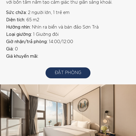
với bồn tắm nằm tạo cảm giác thư giãn sảng khoái.
Sức chứa:
2 người lớn, 1 trẻ em
Diện tích:
65 m2
Hướng nhìn:
Nhìn ra biển và bán đảo Sơn Trà
Loại giường:
1 Giường đôi
Giờ nhận/trả phòng:
14:00/12:00
Giá:
0
Giá khuyến mãi:
ĐẶT PHÒNG